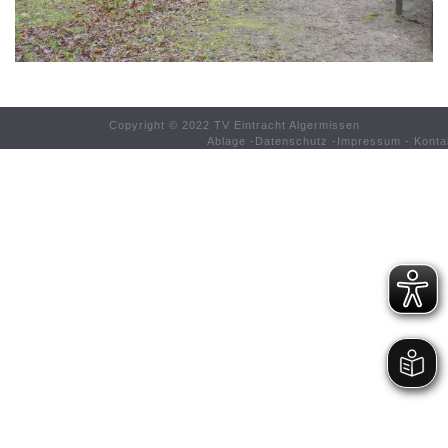
Copyright © 2022 TV Eintracht Algermissen
Ablage
-
Datenschutz
-
Impressum
-
Konta