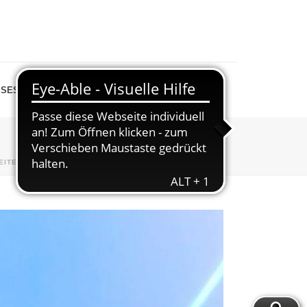
SESPIEGEL
SHOP
EITE
»
ABTEILUNGEN
»
WANDERN
»
20230611_104554