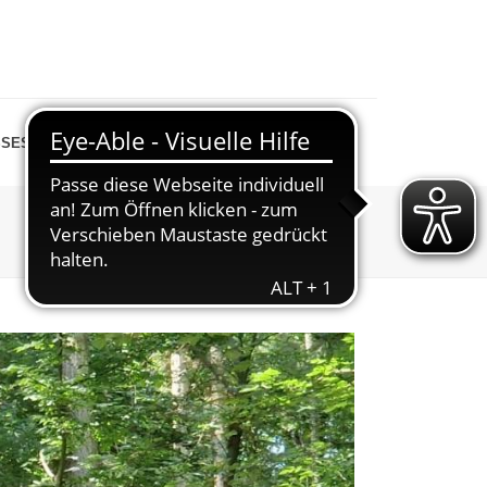
SESPIEGEL
SHOP
STARTSEITE
»
ABTEILUNGEN
»
WANDERN
»
4-2