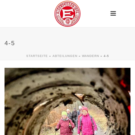
4-5
STARTSEITE
»
ABTEILUNGEN
»
WANDERN
»
4-5