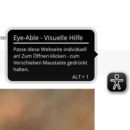
SESPIEGEL
SHOP
STARTSEITE
»
ABTEILUNGEN
»
WANDERN
»
5-4