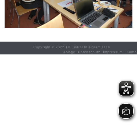
Copyright © 2022 TV Eintracht Algermissen
Ablage
-
Datenschutz
-
Impressum
-
Konta