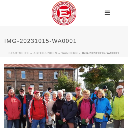
IMG-20231015-WA0001
STARTSEITE
»
ABTEILUNGEN
»
WANDERN
»
IMG-20231015-WA0001