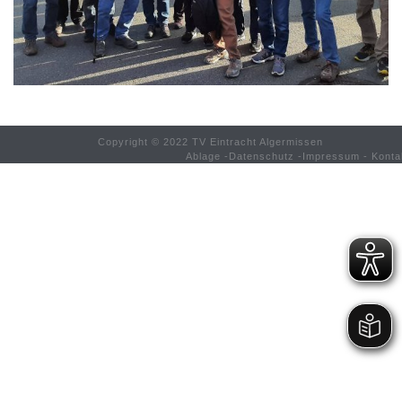
Copyright © 2022 TV Eintracht Algermissen
Ablage
-
Datenschutz
-
Impressum
-
Konta