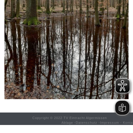
Copyright © 2022 TV Eintracht Algermissen
Ablage
-
Datenschutz
-
Impressum
-
Konta