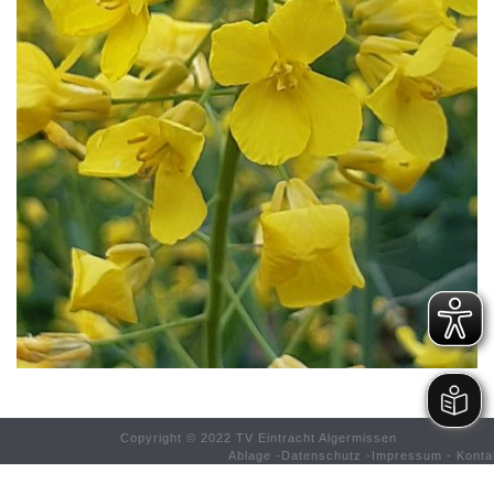
Copyright © 2022 TV Eintracht Algermissen
Ablage
-
Datenschutz
-
Impressum
-
Konta