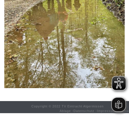
Copyright © 2022 TV Eintracht Algermissen
Ablage
-
Datenschutz
-
Impressum
-
Konta