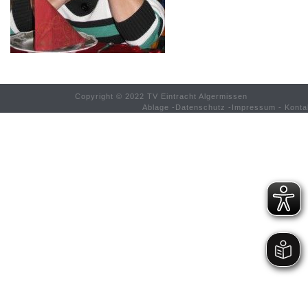
Copyright © 2022 TV Eintracht Algermissen
Ablage
-
Datenschutz
-
Impressum
-
Konta