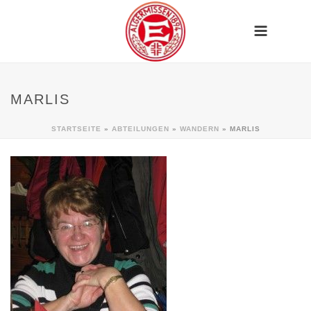
MARLIS
STARTSEITE
»
ABTEILUNGEN
»
WANDERN
»
MARLIS