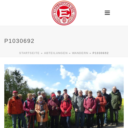
P1030692
STARTSEITE
»
ABTEILUNGEN
»
WANDERN
»
P1030692