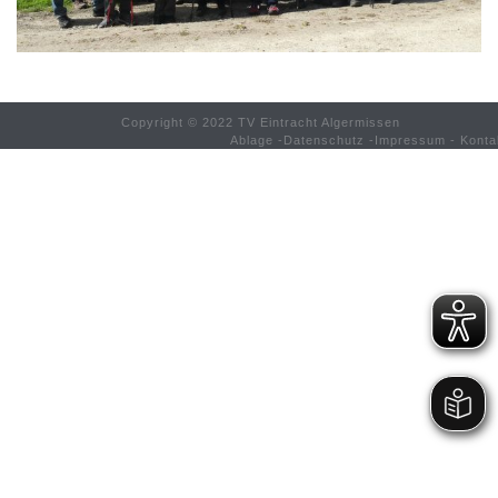
Copyright © 2022 TV Eintracht Algermissen
Ablage
-
Datenschutz
-
Impressum
-
Konta