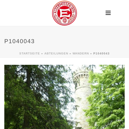
P1040043
STARTSEITE
»
ABTEILUNGEN
»
WANDERN
»
P1040043