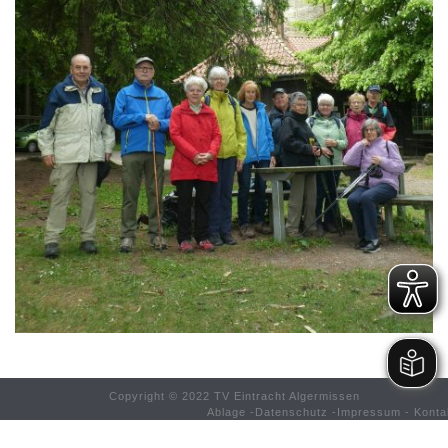
Copyright © 2022 TV Eintracht Algermissen
Ablage
-
Datenschutz
-
Impressum
-
Konta