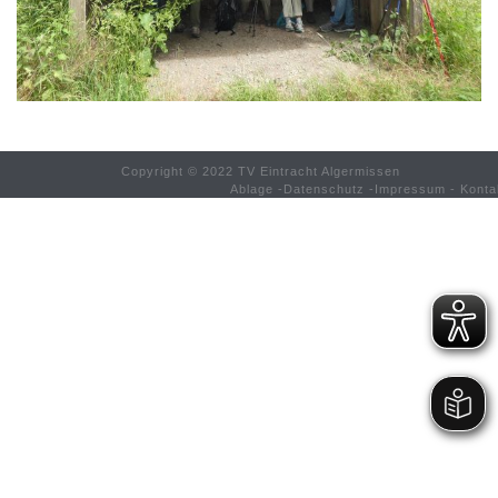
Copyright © 2022 TV Eintracht Algermissen
Ablage
-
Datenschutz
-
Impressum
-
Konta