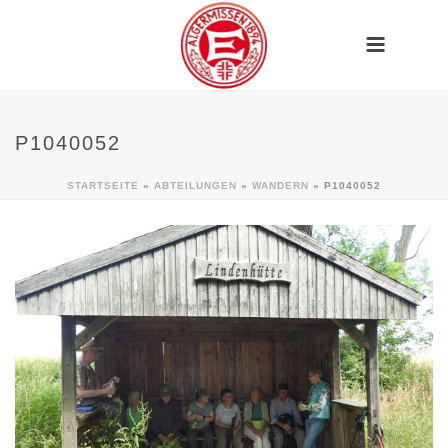
P1040052
STARTSEITE
»
ABTEILUNGEN
»
WANDERN
»
P1040052