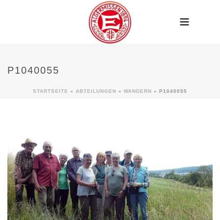
P1040055
STARTSEITE
»
ABTEILUNGEN
»
WANDERN
»
P1040055