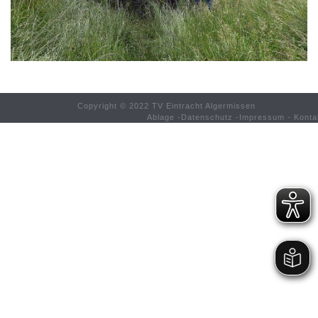
Copyright © 2022 TV Eintracht Algermissen
Ablage
-
Datenschutz
-
Impressum
-
Konta