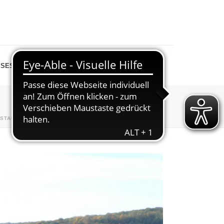
SESPIEGEL
SHOP
STARTSEITE
»
ABTEILUNGEN
»
WANDERN
»
P1040199