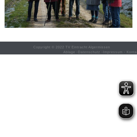
Copyright © 2022 TV Eintracht Algermissen
Ablage
-
Datenschutz
-
Impressum
-
Konta