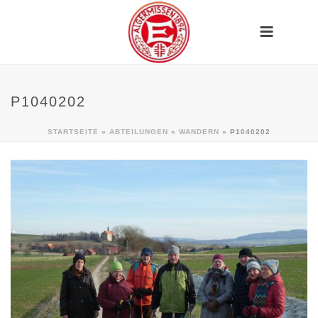
P1040202
STARTSEITE
»
ABTEILUNGEN
»
WANDERN
»
P1040202