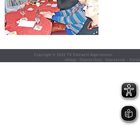
Copyright © 2022 TV Eintracht Algermissen
Ablage
-
Datenschutz
-
Impressum
-
Konta