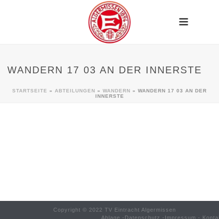
WANDERN 17 03 AN DER INNERSTE
STARTSEITE
»
ABTEILUNGEN
»
WANDERN
»
WANDERN 17 03 AN DER
INNERSTE
Copyright © 2022 TV Eintracht Algermissen
Ablage
-
Datenschutz
-
Impressum
-
Konta