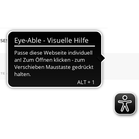
SESPIEGEL
SHOP
ITE
»
ABTEILUNGEN
»
WANDERN
»
WANDERPLAN-2025