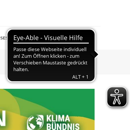
SESPIEGEL
SHOP
STARTSEITE
»
STADTRADELN
»
2025_GESAMT