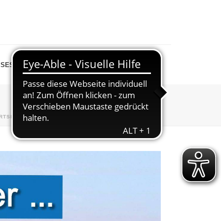
SESPIEGEL
SHOP
RTSEITE
»
STADTRADELN
»
FLYER-01A-ALGERMISSEN