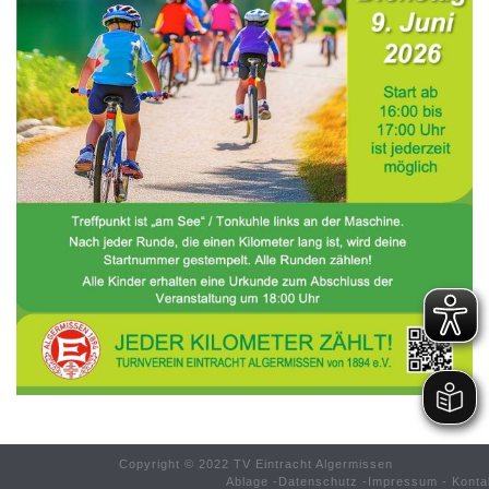
Copyright © 2022 TV Eintracht Algermissen
Ablage
-
Datenschutz
-
Impressum
-
Konta