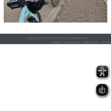
Copyright © 2022 TV Eintracht Algermissen
Ablage
-
Datenschutz
-
Impressum
-
Konta