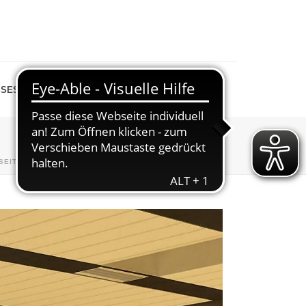
SESPIEGEL
SHOP
SEITE
»
VERANSTALTUNGEN
»
ABTURNEN
»
IMG_4804