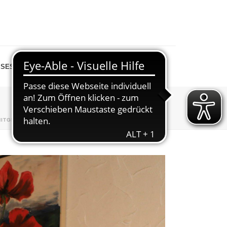
SESPIEGEL
SHOP
MITGLIEDERVERSAMMLUNG
»
20260313_203408-07503