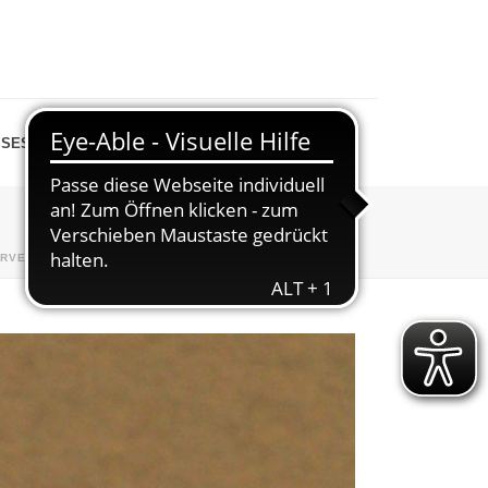
SESPIEGEL
SHOP
ERVERSAMMLUNG
»
UWE-SCHAEFER-MITGLIEDERWART