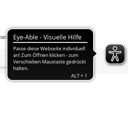
SESPIEGEL
SHOP
VERANSTALTUNGEN
»
WEIHNACHTSMARKT
»
IMG_0027