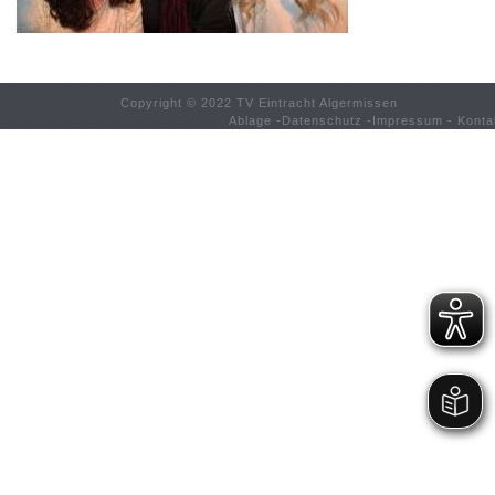
Copyright © 2022 TV Eintracht Algermissen
Ablage
-
Datenschutz
-
Impressum
-
Konta