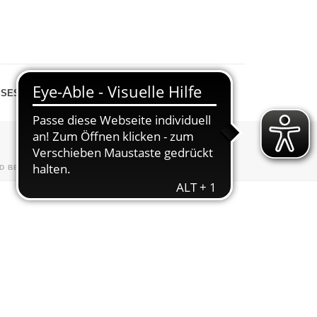
SESPIEGEL
SHOP
D BEITRITT
»
AUFNAHMEANTRAG_AB_JANUAR_2025-1