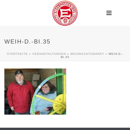
WEIH-D.-BI.35
STARTSEITE
»
VERANSTALTUNGEN
»
WEIHNACHTSMARKT
»
WEIH-D.-
BI.35