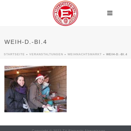
WEIH-D.-BI.4
STARTSEITE
»
VERANSTALTUNGEN
»
WEIHNACHTSMARKT
»
WEIH-D.-BI.4
Copyright © 2022 TV Eintracht Algermissen